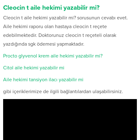
Cleocin t aile hekimi yazabilir mi?
Cleocin t aile hekimi yazabilir mi? sorusunun cevabı evet.
Aile hekimi raporu olan hastaya cleocin t reçete
edebilmektedir. Doktorunuz cleocin t reçeteli olarak
yazdığında sgk ödemesi yapmaktadır.
Procto glyvenol krem aile hekimi yazabilir mi?
Citol aile hekimi yazabilir mi
Aile hekimi tansiyon ilacı yazabilir mi
gibi içeriklerimize de ilgili bağlantılardan ulaşabilirsiniz.