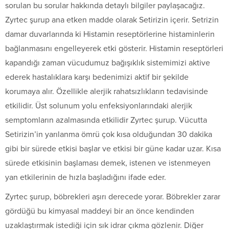
sorulan bu sorular hakkında detaylı bilgiler paylaşacağız.
Zyrtec şurup ana etken madde olarak Setirizin içerir. Setrizin
damar duvarlarında ki Histamin reseptörlerine histaminlerin
bağlanmasını engelleyerek etki gösterir. Histamin reseptörleri
kapandığı zaman vücudumuz bağışıklık sistemimizi aktive
ederek hastalıklara karşı bedenimizi aktif bir şekilde
korumaya alır. Özellikle alerjik rahatsızlıkların tedavisinde
etkilidir. Üst solunum yolu enfeksiyonlarındaki alerjik
semptomların azalmasında etkilidir Zyrtec şurup. Vücutta
Setirizin’in yarılanma ömrü çok kısa olduğundan 30 dakika
gibi bir sürede etkisi başlar ve etkisi bir güne kadar uzar. Kısa
sürede etkisinin başlaması demek, istenen ve istenmeyen
yan etkilerinin de hızla başladığını ifade eder.
Zyrtec şurup, böbrekleri aşırı derecede yorar. Böbrekler zarar
gördüğü bu kimyasal maddeyi bir an önce kendinden
uzaklaştırmak istediği için sık idrar çıkma gözlenir. Diğer