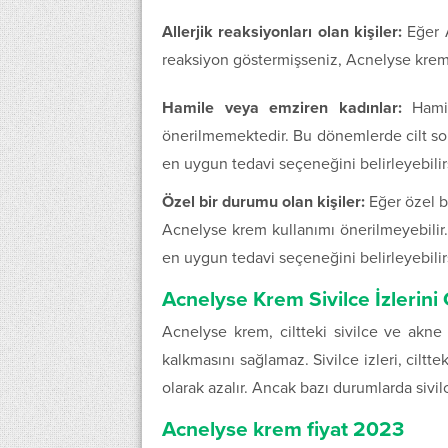
Allerjik reaksiyonları olan kişiler:
Eğer A
reaksiyon göstermişseniz, Acnelyse krem
Hamile veya emziren kadınlar:
Hamil
önerilmemektedir. Bu dönemlerde cilt sor
en uygun tedavi seçeneğini belirleyebilir
Özel bir durumu olan kişiler:
Eğer özel bi
Acnelyse krem kullanımı önerilmeyebilir
en uygun tedavi seçeneğini belirleyebilir
Acnelyse Krem Sivilce İzlerini 
Acnelyse krem, ciltteki sivilce ve akne 
kalkmasını sağlamaz. Sivilce izleri, ciltt
olarak azalır. Ancak bazı durumlarda sivilc
Acnelyse krem fiyat 2023