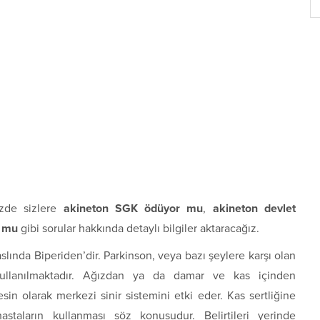
izde sizlere
akineton SGK ödüyor mu
,
akineton devlet
r mu
gibi sorular hakkında detaylı bilgiler aktaracağız.
slında Biperiden’dir. Parkinson, veya bazı şeylere karşı olan
 kullanılmaktadır. Ağızdan ya da damar ve kas içinden
sin olarak merkezi sinir sistemini etki eder. Kas sertliğine
hastaların kullanması söz konusudur. Belirtileri yerinde