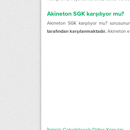
Akineton SGK karşılıyor mu?
Akineton SGK karşılıyor mu? sorusunu
tarafından karşılanmaktadır.
Akineton ec
İlginizi Çekebilecek Diğer Konular