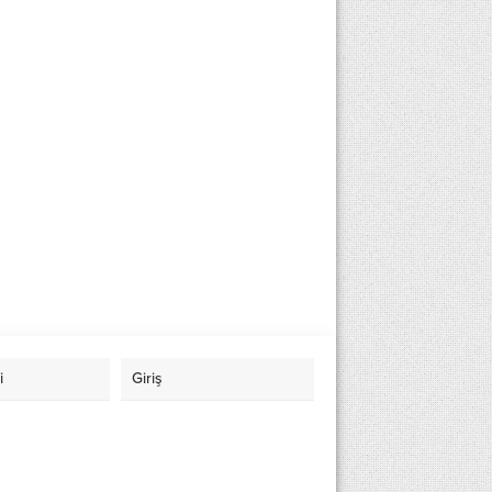
i
Giriş