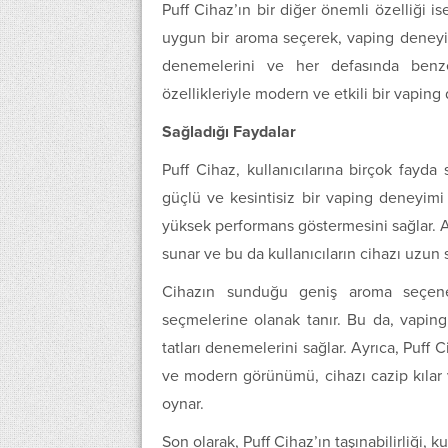
Puff Cihaz’ın bir diğer önemli özelliği is
uygun bir aroma seçerek, vaping deneyimleri
denemelerini ve her defasında benze
özellikleriyle modern ve etkili bir vaping
Sağladığı Faydalar
Puff Cihaz, kullanıcılarına birçok fayda 
güçlü ve kesintisiz bir vaping deneyimi 
yüksek performans göstermesini sağlar. A
sunar ve bu da kullanıcıların cihazı uzun
Cihazın sunduğu geniş aroma seçenek
seçmelerine olanak tanır. Bu da, vaping d
tatları denemelerini sağlar. Ayrıca, Puff C
ve modern görünümü, cihazı cazip kılar v
oynar.
Son olarak, Puff Cihaz’ın taşınabilirliği, 