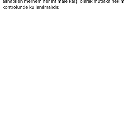
alınabilen merhem her ihtimale karşı olarak mutlaka hekim
kontrolünde kullanılmalıdır.