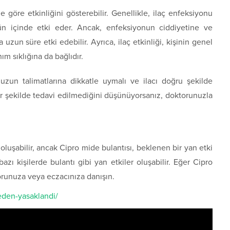
 göre etkinliğini gösterebilir. Genellikle, ilaç enfeksiyonu
n içinde etki eder. Ancak, enfeksiyonun ciddiyetine ve
 uzun süre etki edebilir. Ayrıca, ilaç etkinliği, kişinin genel
ım sıklığına da bağlıdır.
nuzun talimatlarına dikkatle uymalı ve ilacı doğru şekilde
ir şekilde tedavi edilmediğini düşünüyorsanız, doktorunuzla
 oluşabilir, ancak Cipro mide bulantısı, beklenen bir yan etki
bazı kişilerde bulantı gibi yan etkiler oluşabilir. Eğer Cipro
orunuza veya eczacınıza danışın.
eden-yasaklandi/