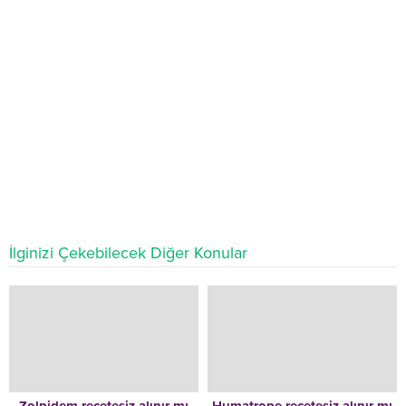
İlginizi Çekebilecek Diğer Konular
Zolpidem reçetesiz alınır mı
Humatrope reçetesiz alınır mı