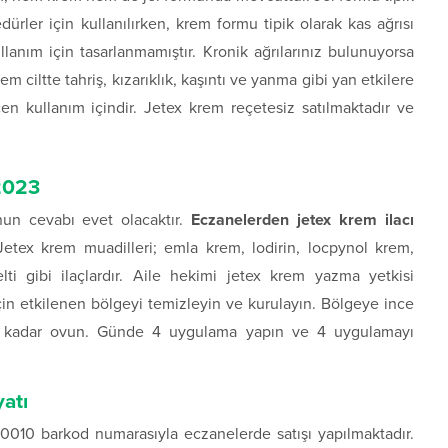
dürler için kullanılırken, krem formu tipik olarak kas ağrısı
ullanım için tasarlanmamıştır. Kronik ağrılarınız bulunuyorsa
m ciltte tahriş, kızarıklık, kaşıntı ve yanma gibi yan etkilere
en kullanım içindir. Jetex krem reçetesiz satılmaktadır ve
 2023
unun cevabı evet olacaktır.
Eczanelerden jetex krem ilacı
etex krem muadilleri; emla krem, lodirin, locpynol krem,
lti gibi ilaçlardır. Aile hekimi jetex krem yazma yetkisi
in etkilenen bölgeyi temizleyin ve kurulayın. Bölgeye ince
e kadar ovun. Günde 4 uygulama yapın ve 4 uygulamayı
yatı
010 barkod numarasıyla eczanelerde satışı yapılmaktadır.