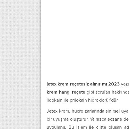
jetex krem reçetesiz alınır mı 2023
yazı
krem hangi reçete
gibi soruları hakkınd
lidokain ile prilokain hidroklorür’dür.
Jetex krem, hücre zarlarında sinirsel uy
bir uyuşma oluşturur. Yalnızca eczane de 
uygulanır. Bu işlem ile ciltte oluşan ağ