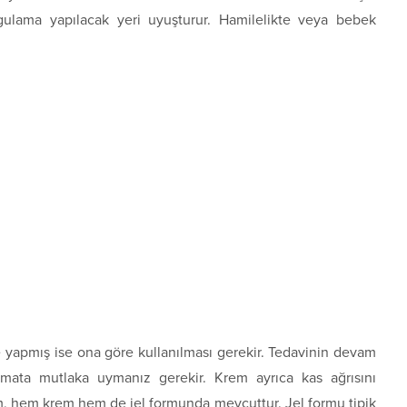
gulama yapılacak yeri uyuşturur. Hamilelikte veya bebek
 yapmış ise ona göre kullanılması gerekir. Tedavinin devam
limata mutlaka uymanız gerekir. Krem ayrıca kas ağrısını
rem, hem krem hem de jel formunda mevcuttur. Jel formu tipik