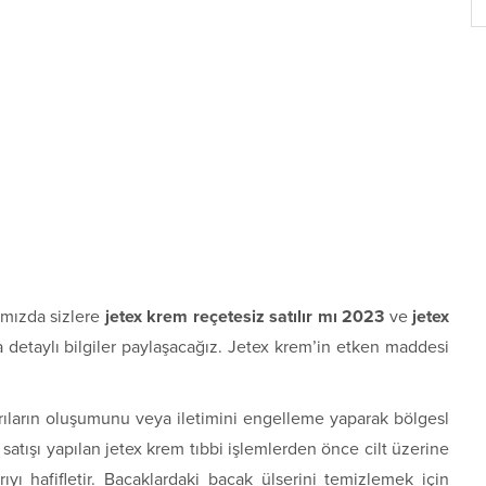
mızda sizlere
jetex krem reçetesiz satılır mı 2023
ve
jetex
a detaylı bilgiler paylaşacağız. Jetex krem’in etken maddesi
arıların oluşumunu veya iletimini engelleme yaparak bölgesl
satışı yapılan jetex krem tıbbi işlemlerden önce cilt üzerine
rıyı hafifletir. Bacaklardaki bacak ülserini temizlemek için