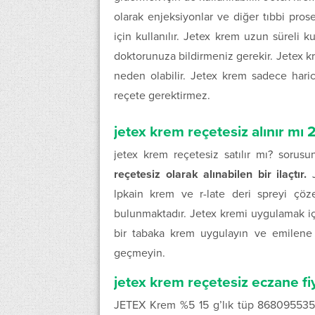
olarak enjeksiyonlar ve diğer tıbbi prose
için kullanılır. Jetex krem uzun süreli k
doktorunuza bildirmeniz gerekir. Jetex kre
neden olabilir. Jetex krem sadece haric
reçete gerektirmez.
jetex krem reçetesiz alınır mı
jetex krem reçetesiz satılır mı? sorus
reçetesiz olarak alınabilen bir ilaçtır.
J
lpkain krem ve r-late deri spreyi çöze
bulunmaktadır. Jetex kremi uygulamak iç
bir tabaka krem uygulayın ve emilen
geçmeyin.
jetex krem reçetesiz eczane fi
JETEX Krem %5 15 g’lık tüp 8680955350