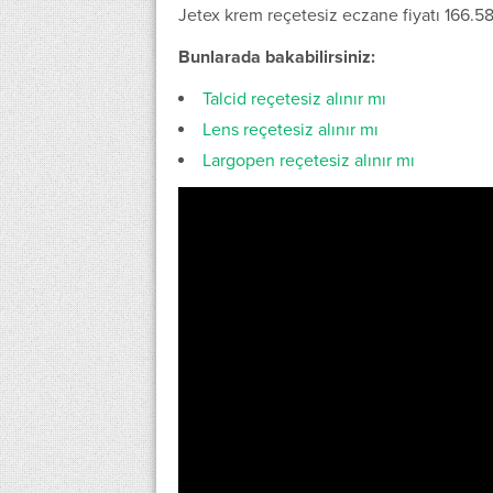
Jetex krem reçetesiz eczane fiyatı 166.58
Bunlarada bakabilirsiniz:
Talcid reçetesiz alınır mı
Lens reçetesiz alınır mı
Largopen reçetesiz alınır mı