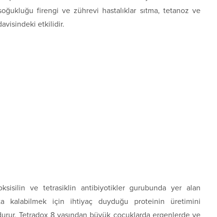
soğukluğu firengi ve zührevi hastalıklar sıtma, tetanoz ve
avisindeki etkilidir.
sisilin ve tetrasiklin antibiyotikler gurubunda yer alan
ta kalabilmek için ihtiyaç duyduğu proteinin üretimini
durur, Tetradox 8 yaşından büyük çocuklarda ergenlerde ve