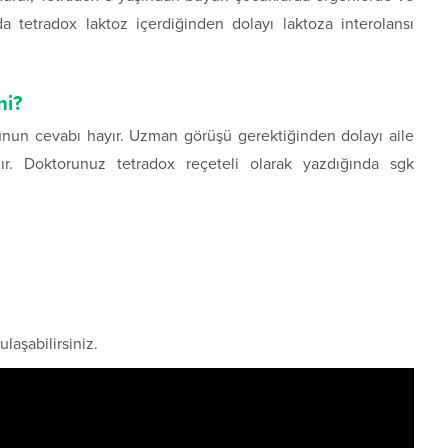
a tetradox laktoz içerdiğinden dolayı laktoza interolansı
mi?
sunun cevabı hayır. Uzman görüşü gerektiğinden dolayı aile
r. Doktorunuz tetradox reçeteli olarak yazdığında sgk
ulaşabilirsiniz.