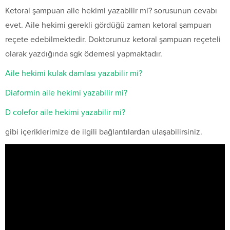
Ketoral şampuan aile hekimi yazabilir mi? sorusunun cevabı
evet. Aile hekimi gerekli gördüğü zaman ketoral şampuan
reçete edebilmektedir. Doktorunuz ketoral şampuan reçeteli
olarak yazdığında sgk ödemesi yapmaktadır.
Aile hekimi kulak damlası yazabilir mi?
Diaformin aile hekimi yazabilir mi?
D colefor aile hekimi yazabilir mi?
gibi içeriklerimize de ilgili bağlantılardan ulaşabilirsiniz.