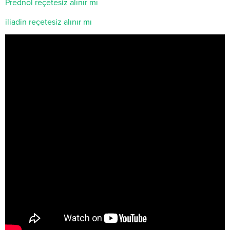
Prednol reçetesiz alınır mı
iliadin reçetesiz alınır mı