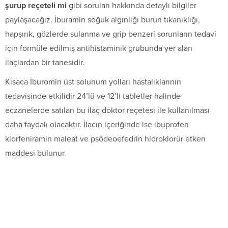
şurup reçeteli mi
gibi soruları hakkında detaylı bilgiler
paylaşacağız. İburamin soğuk algınlığı burun tıkanıklığı,
hapşırık, gözlerde sulanma ve grip benzeri sorunların tedavi
için formüle edilmiş antihistaminik grubunda yer alan
ilaçlardan bir tanesidir.
Kısaca İburomin üst solunum yolları hastalıklarının
tedavisinde etkilidir 24’lü ve 12’li tabletler halinde
eczanelerde satılan bu ilaç doktor reçetesi ile kullanılması
daha faydalı olacaktır. İlacın içeriğinde ise ibuprofen
klorfeniramin maleat ve psödeoefedrin hidroklorür etken
maddesi bulunur.