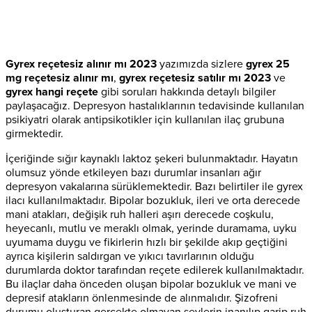
Gyrex reçetesiz alınır mı 2023
yazımızda sizlere
gyrex 25
mg reçetesiz alınır mı
,
gyrex reçetesiz satılır mı 2023
ve
gyrex hangi reçete
gibi soruları hakkında detaylı bilgiler
paylaşacağız. Depresyon hastalıklarının tedavisinde kullanılan
psikiyatri olarak antipsikotikler için kullanılan ilaç grubuna
girmektedir.
İçeriğinde sığır kaynaklı laktoz şekeri bulunmaktadır. Hayatın
olumsuz yönde etkileyen bazı durumlar insanları ağır
depresyon vakalarına sürüklemektedir. Bazı belirtiler ile gyrex
ilacı kullanılmaktadır. Bipolar bozukluk, ileri ve orta derecede
mani atakları, değişik ruh halleri aşırı derecede coşkulu,
heyecanlı, mutlu ve meraklı olmak, yerinde duramama, uyku
uyumama duygu ve fikirlerin hızlı bir şekilde akıp geçtiğini
ayrıca kişilerin saldırgan ve yıkıcı tavırlarının olduğu
durumlarda doktor tarafından reçete edilerek kullanılmaktadır.
Bu ilaçlar daha önceden oluşan bipolar bozukluk ve mani ve
depresif atakların önlenmesinde de alınmalıdır. Şizofreni
durumu oluşturan gerçekte olmayan şeylerin inanılıp garip ruh