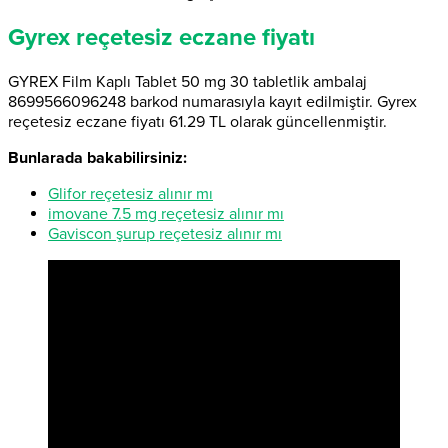
Gyrex reçetesiz eczane fiyatı
GYREX Film Kaplı Tablet 50 mg 30 tabletlik ambalaj
8699566096248 barkod numarasıyla kayıt edilmiştir. Gyrex
reçetesiz eczane fiyatı 61.29 TL olarak güncellenmiştir.
Bunlarada bakabilirsiniz:
Glifor reçetesiz alınır mı
imovane 7.5 mg reçetesiz alınır mı
Gaviscon şurup reçetesiz alınır mı