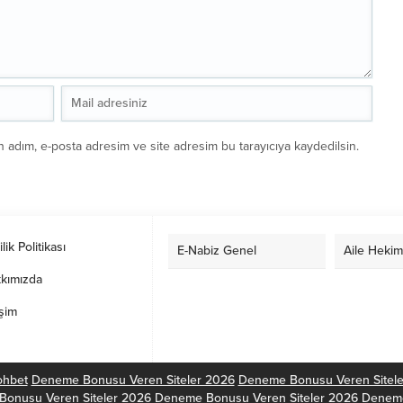
n adım, e-posta adresim ve site adresim bu tarayıcıya kaydedilsin.
ilik Politikası
E-Nabiz Genel
Aile Hekim
kımızda
işim
ohbet
Deneme Bonusu Veren Siteler 2026
Deneme Bonusu Veren Sitel
onusu Veren Siteler 2026
Deneme Bonusu Veren Siteler 2026
Deneme