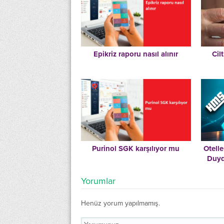
Epikriz raporu nasıl alınır
Cil
Purinol SGK karşılıyor mu
Otell
Duyd
Yorumlar
Henüz yorum yapılmamış.