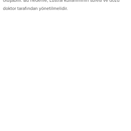
oluşabilir. Bu nedenle, Lustral kullanımının süresi ve dozu
doktor tarafından yönetilmelidir.