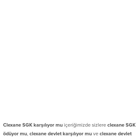
Clexane SGK karşılıyor mu
içeriğimizde sizlere
clexane SGK
ödüyor mu
,
clexane devlet karşılıyor mu
ve
clexane devlet