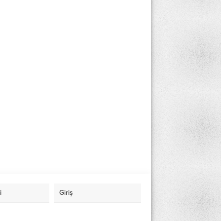
i
Giriş