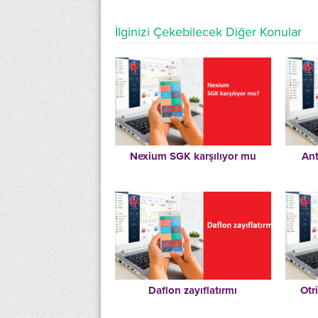
İlginizi Çekebilecek Diğer Konular
Nexium SGK karşılıyor mu
Ant
Daflon zayıflatırmı
Otr