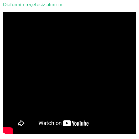
Diaformin reçetesiz alınır mı