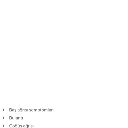
Baş ağrısı semptomları
Bulantı
Göğüs ağrısı