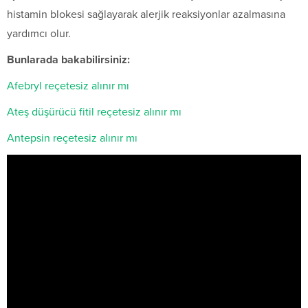
histamin blokesi sağlayarak alerjik reaksiyonlar azalmasına
yardımcı olur.
Bunlarada bakabilirsiniz:
Afebryl reçetesiz alınır mı
Ateş düşürücü fitil reçetesiz alınır mı
Antepsin reçetesiz alınır mı