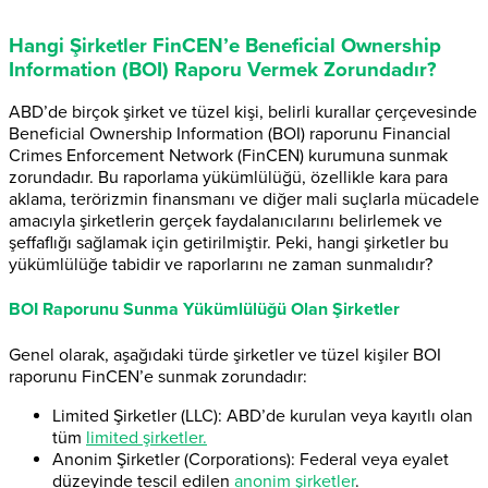
Hangi Şirketler FinCEN’e Beneficial Ownership
Information (BOI) Raporu Vermek Zorundadır?
ABD’de birçok şirket ve tüzel kişi, belirli kurallar çerçevesinde
Beneficial Ownership Information (BOI) raporunu Financial
Crimes Enforcement Network (FinCEN) kurumuna sunmak
zorundadır. Bu raporlama yükümlülüğü, özellikle kara para
aklama, terörizmin finansmanı ve diğer mali suçlarla mücadele
amacıyla şirketlerin gerçek faydalanıcılarını belirlemek ve
şeffaflığı sağlamak için getirilmiştir. Peki, hangi şirketler bu
yükümlülüğe tabidir ve raporlarını ne zaman sunmalıdır?
BOI Raporunu Sunma Yükümlülüğü Olan Şirketler
Genel olarak, aşağıdaki türde şirketler ve tüzel kişiler BOI
raporunu FinCEN’e sunmak zorundadır:
Limited Şirketler (LLC): ABD’de kurulan veya kayıtlı olan
tüm
limited şirketler.
Anonim Şirketler (Corporations): Federal veya eyalet
düzeyinde tescil edilen
anonim şirketler
.