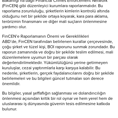
Bakanlığı’na bağlı Financial Crimes Enforcement Network
(FinCEN) gibi düzenleyici kurumlara raporlanmalıdır. Bu
raporlama zorunluluğu, şirketlerin kimlerin kontrolü altında
olduğunu net bir şekilde ortaya koyarak, kara para aklama,
terörizmin finansmanı ve diğer mali suçların önlenmesine
yardımcı olur.
FinCEN’e Raporlamanın Önemi ve Gereklilikleri
ABD’de, FinCEN tarafından belirlenen kurallar çerçevesinde,
çoğu şirket ve tüzel kişi, BOI raporunu sunmak zorundadır. Bu
raporun zamanında ve doğru bir şekilde teslim edilmesi, mali
düzenlemelere uyumun bir parçası olarak
değerlendirilmektedir. Yükümlülüğünü yerine getirmeyen
kuruluşlar, cezai yaptırımlarla karşı karşıya kalabilir. Bu
nedenle, şirketlerin, gerçek faydalanıcılarını doğru bir şekilde
belirlemeleri ve bu bilgileri güncel tutmaları son derece
önemlidir.
Bu bilgiler, yasal şeffaflığın sağlanması ve dolandırıcılığın
önlenmesi açısından kritik bir rol oynar ve hem yerel hem de
uluslararası iş dünyasında güvenin tesis edilmesine katkıda
bulunur.