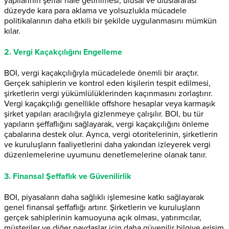
yapılarının şeffaf hale getirilmesi, ulusal ve uluslararası
düzeyde kara para aklama ve yolsuzlukla mücadele
politikalarının daha etkili bir şekilde uygulanmasını mümkün
kılar.
2. Vergi Kaçakçılığını Engelleme
BOI, vergi kaçakçılığıyla mücadelede önemli bir araçtır.
Gerçek sahiplerin ve kontrol eden kişilerin tespit edilmesi,
şirketlerin vergi yükümlülüklerinden kaçınmasını zorlaştırır.
Vergi kaçakçılığı genellikle offshore hesaplar veya karmaşık
şirket yapıları aracılığıyla gizlenmeye çalışılır. BOI, bu tür
yapıların şeffaflığını sağlayarak, vergi kaçakçılığını önleme
çabalarına destek olur. Ayrıca, vergi otoritelerinin, şirketlerin
ve kuruluşların faaliyetlerini daha yakından izleyerek vergi
düzenlemelerine uyumunu denetlemelerine olanak tanır.
3. Finansal Şeffaflık ve Güvenilirlik
BOI, piyasaların daha sağlıklı işlemesine katkı sağlayarak
genel finansal şeffaflığı artırır. Şirketlerin ve kuruluşların
gerçek sahiplerinin kamuoyuna açık olması, yatırımcılar,
müşteriler ve diğer paydaşlar için daha güvenilir bilgiye erişim