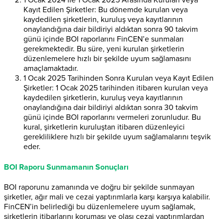
1 Ocak 2024 ile 1 Ocak 2025 Arasında Kurulan veya
Kayıt Edilen Şirketler: Bu dönemde kurulan veya
kaydedilen şirketlerin, kuruluş veya kayıtlarının
onaylandığına dair bildiriyi aldıktan sonra 90 takvim
günü içinde BOI raporlarını FinCEN’e sunmaları
gerekmektedir. Bu süre, yeni kurulan şirketlerin
düzenlemelere hızlı bir şekilde uyum sağlamasını
amaçlamaktadır.
1 Ocak 2025 Tarihinden Sonra Kurulan veya Kayıt Edilen
Şirketler: 1 Ocak 2025 tarihinden itibaren kurulan veya
kaydedilen şirketlerin, kuruluş veya kayıtlarının
onaylandığına dair bildiriyi aldıktan sonra 30 takvim
günü içinde BOI raporlarını vermeleri zorunludur. Bu
kural, şirketlerin kuruluştan itibaren düzenleyici
gerekliliklere hızlı bir şekilde uyum sağlamalarını teşvik
eder.
BOI Raporu Sunmamanın Sonuçları
BOI raporunu zamanında ve doğru bir şekilde sunmayan
şirketler, ağır mali ve cezai yaptırımlarla karşı karşıya kalabilir.
FinCEN’in belirlediği bu düzenlemelere uyum sağlamak,
şirketlerin itibarlarını koruması ve olası cezai yaptırımlardan