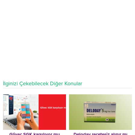
İlginizi Çekebilecek Diğer Konular
Glivec SGK karşılıyor mu
Deloday reçetesiz alınır mı