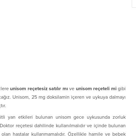
zlere
unisom reçetesiz satılır mı
ve
unisom reçeteli mi
gibi
şacağız. Unisom, 25 mg doksilamin içeren ve uykuya dalmayı
tır.
itli yan etkileri bulunan unisom gece uykusunda zorluk
 Doktor reçetesi dahilinde kullanılmalıdır ve içinde bulunan
 olan hastalar kullanmamalıdır. Özellikle hamile ve bebek