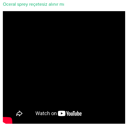
Oceral sprey reçetesiz alınır mı