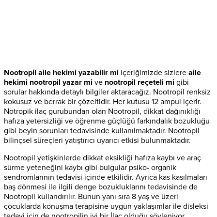
Nootropil aile hekimi yazabilir mi
içeriğimizde sizlere
aile
hekimi nootropil yazar mi
ve
nootropil reçeteli mi
gibi
sorular hakkında detaylı bilgiler aktaracağız. Nootropil renksiz
kokusuz ve berrak bir çözeltidir. Her kutusu 12 ampul içerir.
Notropik ilaç gurubundan olan Nootropil, dikkat dağınıklığı
hafıza yetersizliği ve öğrenme güçlüğü farkındalık bozukluğu
gibi beyin sorunları tedavisinde kullanılmaktadır. Nootropil
bilinçsel süreçleri yatıştırıcı uyarıcı etkisi bulunmaktadır.
Nootropil yetişkinlerde dikkat eksikliği hafıza kaybı ve araç
sürme yeteneğini kaybı gibi bulgular psiko- organik
sendromlarının tedavisi içinde etkilidir. Ayrıca kas kasılmaları
baş dönmesi ile ilgili denge bozukluklarını tedavisinde de
Nootropil kullandırılır. Bunun yanı sıra 8 yaş ve üzeri
çocuklarda konuşma terapisine uygun yaklaşımlar ile disleksi
tedavi için de nootropilin iyi bir İlaç olduğu söyleniyor.