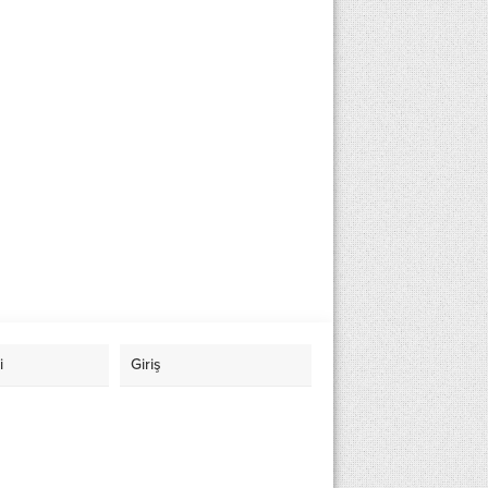
i
Giriş