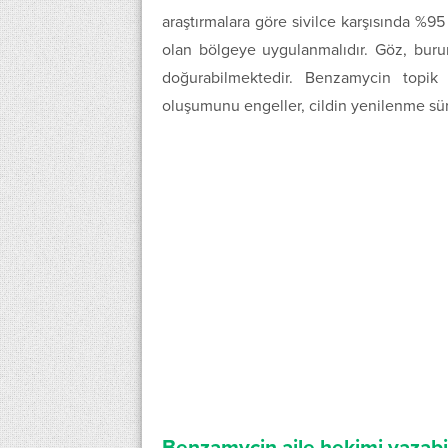
araştırmalara göre sivilce karşısında %95
olan bölgeye uygulanmalıdır. Göz, burun,
doğurabilmektedir. Benzamycin topik j
oluşumunu engeller, cildin yenilenme süreci
Benzamycin aile hekimi yazabil