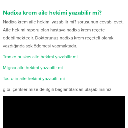
Nadixa krem aile hekimi yazabilir mi?
Nadixa krem aile hekimi yazabilir mi? sorusunun cevabı evet.
Aile hekimi raporu olan hastaya nadixa krem reçete
edebilmektedir. Doktorunuz nadixa krem reçeteli olarak
yazdığında sgk ödemesi yapmaktadır.
Tranko buskas aile hekimi yazabilir mi
Migrex aile hekimi yazabilir mi
Tacrolin aile hekimi yazabilir mi
gibi içeriklerimize de ilgili bağlantılardan ulaşabilirsiniz.