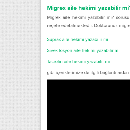
Migrex aile hekimi yazabilir mi
Migrex aile hekimi yazabilir mi? sorus
reçete edebilmektedir. Doktorunuz migre
Suprax aile hekimi yazabilir mi
Sivex losyon aile hekimi yazabilir mi
Tacrolin aile hekimi yazabilir mi
gibi içeriklerimize de ilgili bağlantılardan 