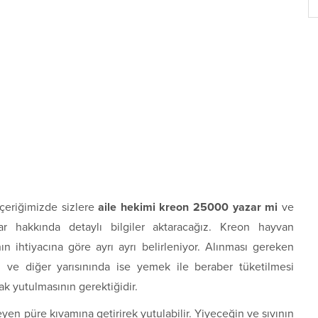
çeriğimizde sizlere
aile hekimi kreon 25000 yazar mi
ve
r hakkında detaylı bilgiler aktaracağız. Kreon hayvan
n ihtiyacına göre ayrı ayrı belirleniyor. Alınması gereken
ve diğer yarısınında ise yemek ile beraber tüketilmesi
ak yutulmasının gerektiğidir.
yen püre kıvamına getirirek yutulabilir. Yiyeceğin ve sıvının