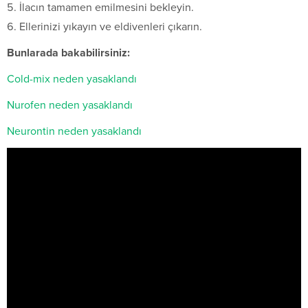
İlacın tamamen emilmesini bekleyin.
Ellerinizi yıkayın ve eldivenleri çıkarın.
Bunlarada bakabilirsiniz:
Cold-mix neden yasaklandı
Nurofen neden yasaklandı
Neurontin neden yasaklandı