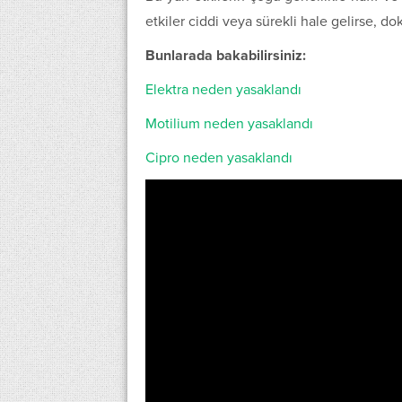
etkiler ciddi veya sürekli hale gelirse, d
Bunlarada bakabilirsiniz:
Elektra neden yasaklandı
Motilium neden yasaklandı
Cipro neden yasaklandı