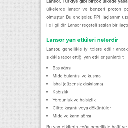
Lansor, Türkiye gibi birçok ülkede yasa
ülkelerde lansor ve benzeri proton pom
olmuştur. Bu endişeler, PPI ilaçlarının uz
ile ilgilidir. Lansor reçeteli satılan bir ila
Lansor yan etkileri nelerdir
Lansor, genellikle iyi tolere edilir anca
sıklıkla rapor ettiği yan etkiler şunlardır:
Baş ağrısı
Mide bulantısı ve kusma
İshal (düzensiz dışkılama)
Kabızlık
Yorgunluk ve halsizlik
Ciltte kaşıntı veya döküntüler
Mide ve karın ağrısı
Bu yan etkilerin çoğu genellikle hafif v