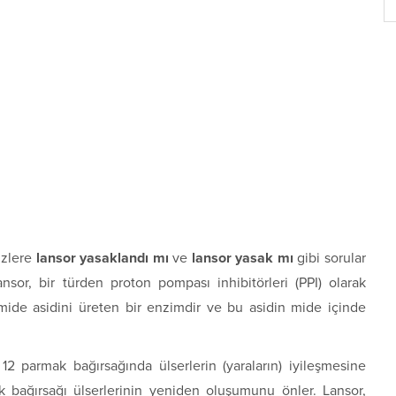
izlere
lansor yasaklandı mı
ve
lansor yasak mı
gibi sorular
ansor, bir türden proton pompası inhibitörleri (PPI) olarak
, mide asidini üreten bir enzimdir ve bu asidin mide içinde
12 parmak bağırsağında ülserlerin (yaraların) iyileşmesine
k bağırsağı ülserlerinin yeniden oluşumunu önler. Lansor,