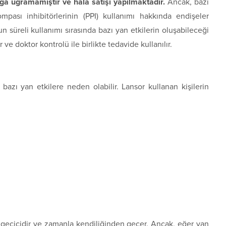
ğa uğramamıştır ve hala satışı yapılmaktadır.
Ancak, bazı
pası inhibitörlerinin (PPI) kullanımı hakkında endişeler
un süreli kullanımı sırasında bazı yan etkilerin oluşabileceği
çtır ve doktor kontrolü ile birlikte tedavide kullanılır.
k bazı yan etkilere neden olabilir. Lansor kullanan kişilerin
e geçicidir ve zamanla kendiliğinden geçer. Ancak, eğer yan