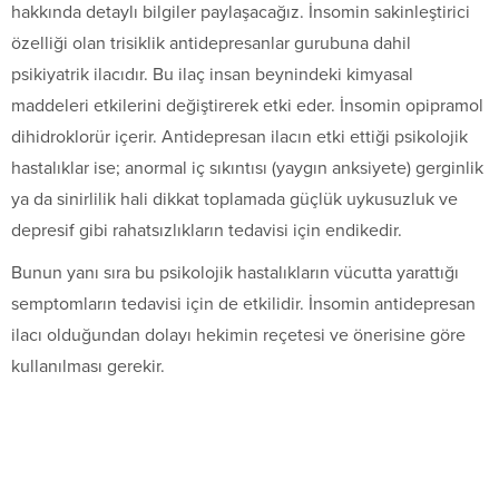
hakkında detaylı bilgiler paylaşacağız. İnsomin sakinleştirici
özelliği olan trisiklik antidepresanlar gurubuna dahil
psikiyatrik ilacıdır. Bu ilaç insan beynindeki kimyasal
maddeleri etkilerini değiştirerek etki eder. İnsomin opipramol
dihidroklorür içerir. Antidepresan ilacın etki ettiği psikolojik
hastalıklar ise; anormal iç sıkıntısı (yaygın anksiyete) gerginlik
ya da sinirlilik hali dikkat toplamada güçlük uykusuzluk ve
depresif gibi rahatsızlıkların tedavisi için endikedir.
Bunun yanı sıra bu psikolojik hastalıkların vücutta yarattığı
semptomların tedavisi için de etkilidir. İnsomin antidepresan
ilacı olduğundan dolayı hekimin reçetesi ve önerisine göre
kullanılması gerekir.