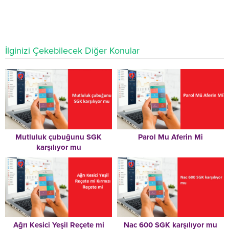
İlginizi Çekebilecek Diğer Konular
Mutluluk çubuğunu SGK
Parol Mu Aferin Mi
karşılıyor mu
Ağrı Kesici Yeşil Reçete mi
Nac 600 SGK karşılıyor mu