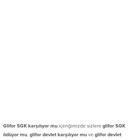
Glifor SGK karşılıyor mu
içeriğimizde sizlere
glifor SGK
ödüyor mu
,
glifor devlet karşılıyor mu
ve
glifor devlet