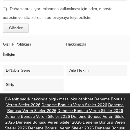
Daha sonraki yorumlarımda kullanılması için adım, e-posta
adresim ve site adresim bu tarayıcıya kaydedilsin.
Gizlilik Politikası
Hakkımızda
İletişim
E-Nabiz Genel
Aile Hekimi
Giriş
E-Nabiz sağlık hakkında bilgi -
masal oku
osohbet
Deneme Bonusu
Veren Siteler 2026
Deneme Bonusu Veren Siteler 2026
Deneme
Bonusu Veren Siteler 2026
Deneme Bonusu Veren Siteler 2026
Deneme Bonusu Veren Siteler 2026
Deneme Bonusu Veren Siteler
2026
Deneme Bonusu Veren Siteler 2026
Deneme Bonusu Veren
Siteler 2026
Deneme Bonusu Veren Siteler 2026
Deneme Bonusu