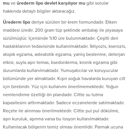
mu
ve
ürederm lipo devlet karşılıyor mu
gibi sorular
hakkında detaylı bilgiler aktaracağız.
Ürederm lipo
deriye sürülen bir krem formundadır. Etken
maddesi üredir. 200 gram tüp şeklinde ambalajı ile piyasaya
sürülmüştür. İçerisinde %10 üre bulunmaktadır. Çeşitli deri
hastalıklarının tedavisinde kullanılmaktadır. İktiyozis, kserozis,
atopik egzama, asteatotik egzama, yanlış beslenme, deterjan
etkisi, suyla aşırı temas, ksedorderma, kronik egzama gibi
durumlarda kullanılmaktadır. Yumuşatıcılar ve koruyucular
bölümünde yer almaktadır. Kışın soğuk havalarda kuruyan cilt
için birebirdir. Yüz için kullanımı önerilmemektedir. Yoğun
nemlendirme özelliği ön plandadır. Ciltte su tutma
kapasitesini arttırmaktadır. Sadece eczanelerde satılmaktadır.
Reçete ile alınması önerilmektedir. Ciltte pul pul dökülme,
aşırı kuruluk, aşınma varsa bu losyon kullanılmaktadır.
Kullanılacak bölgenin temiz olması önemlidir. Parmak ucuna