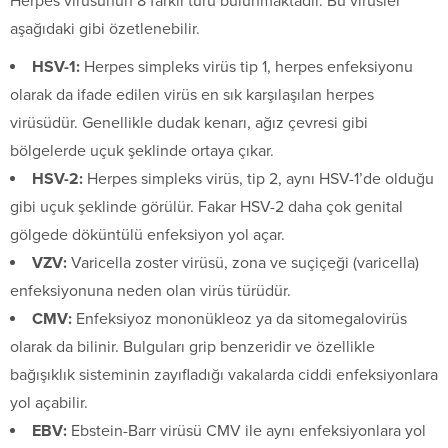
Herpes virüsünün 8 farklı türü bulunmaktadır. Bu virüsler
aşağıdaki gibi özetlenebilir.
HSV-1:
Herpes simpleks virüs tip 1, herpes enfeksiyonu
olarak da ifade edilen virüs en sık karşılaşılan herpes
virüsüdür. Genellikle dudak kenarı, ağız çevresi gibi
bölgelerde uçuk şeklinde ortaya çıkar.
HSV-2:
Herpes simpleks virüs, tip 2, aynı HSV-1’de olduğu
gibi uçuk şeklinde görülür. Fakar HSV-2 daha çok genital
gölgede döküntülü enfeksiyon yol açar.
VZV:
Varicella zoster virüsü, zona ve suçiçeği (varicella)
enfeksiyonuna neden olan virüs türüdür.
CMV:
Enfeksiyoz mononükleoz ya da sitomegalovirüs
olarak da bilinir. Bulguları grip benzeridir ve özellikle
bağışıklık sisteminin zayıfladığı vakalarda ciddi enfeksiyonlara
yol açabilir.
EBV:
Ebstein-Barr virüsü CMV ile aynı enfeksiyonlara yol