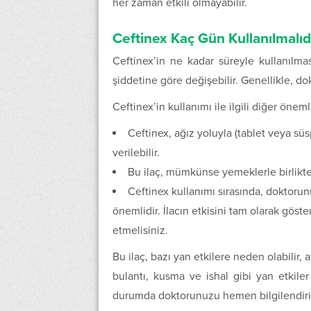
her zaman etkili olmayabilir.
Ceftinex Kaç Gün Kullanılmalıd
Ceftinex’in ne kadar süreyle kullanılma
şiddetine göre değişebilir. Genellikle, do
Ceftinex’in kullanımı ile ilgili diğer önemli
Ceftinex, ağız yoluyla (tablet veya sü
verilebilir.
Bu ilaç, mümkünse yemeklerle birlikte 
Ceftinex kullanımı sırasında, doktorun
önemlidir. İlacın etkisini tam olarak göste
etmelisiniz.
Bu ilaç, bazı yan etkilere neden olabilir, 
bulantı, kusma ve ishal gibi yan etkiler
durumda doktorunuzu hemen bilgilendiri