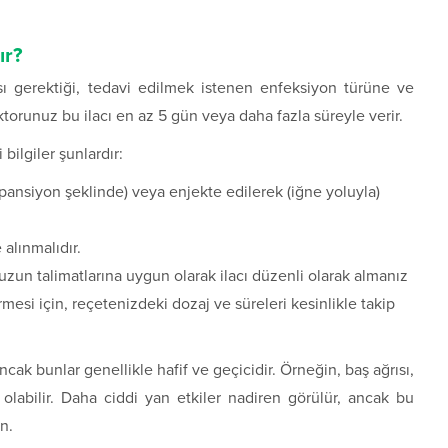
ır?
sı gerektiği, tedavi edilmek istenen enfeksiyon türüne ve
ktorunuz bu ilacı en az 5 gün veya daha fazla süreyle verir.
 bilgiler şunlardır:
spansiyon şeklinde) veya enjekte edilerek (iğne yoluyla)
alınmalıdır.
uzun talimatlarına uygun olarak ilacı düzenli olarak almanız
rmesi için, reçetenizdeki dozaj ve süreleri kesinlikle takip
ancak bunlar genellikle hafif ve geçicidir. Örneğin, baş ağrısı,
 olabilir. Daha ciddi yan etkiler nadiren görülür, ancak bu
n.