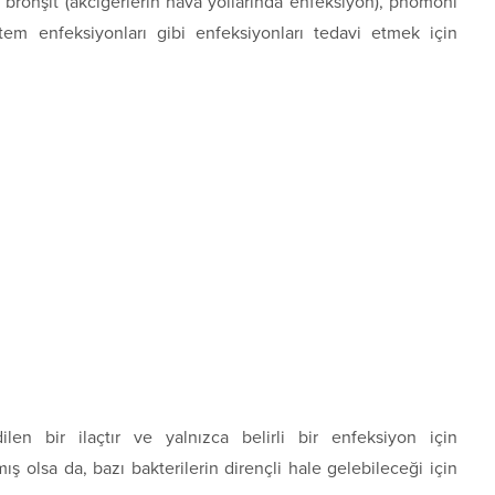
, bronşit (akciğerlerin hava yollarında enfeksiyon), pnömoni
stem enfeksiyonları gibi enfeksiyonları tedavi etmek için
ilen bir ilaçtır ve yalnızca belirli bir enfeksiyon için
nmış olsa da, bazı bakterilerin dirençli hale gelebileceği için