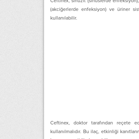
Ceftinex, sinüzit (sinüslerde enfeksiyon)
(akciğerlerde enfeksiyon) ve üriner si
kullanılabilir.
Ceftinex, doktor tarafından reçete ed
kullanılmalıdır. Bu ilaç, etkinliği kanıtla