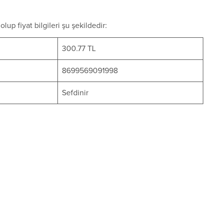
up fiyat bilgileri şu şekildedir:
300.77 TL
8699569091998
Sefdinir