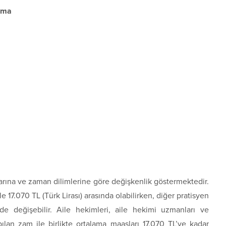
ırma
arına ve zaman dilimlerine göre değişkenlik göstermektedir.
 17.070 TL (Türk Lirası) arasında olabilirken, diğer pratisyen
de değişebilir. Aile hekimleri, aile hekimi uzmanları ve
ılan zam ile birlikte ortalama maaşları 17.070 TL’ye kadar