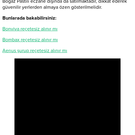
Boğaz Pastili eczane dışında da satılmaktadır, dikkat ederek
güvenilir yerlerden almaya özen gösterilmelidir.
Bunlarada bakabilirsiniz:
Bonviva reçetesiz alınır mı
Bombax reçetesiz alınır mı
Aerıus şurup reçetesiz alınır mı