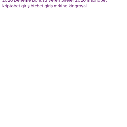
2026
Deneme Bonusu Veren Siteler 2026
madridbet
kriptobet giriş
btcbet giriş
mrking
kingroyal