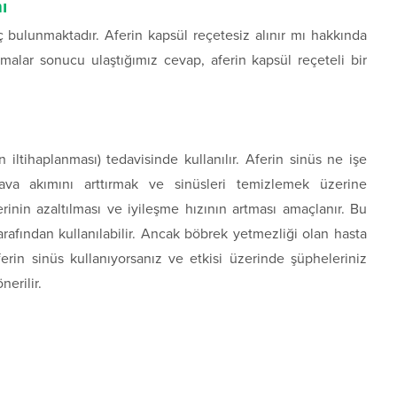
ı
aç bulunmaktadır. Aferin kapsül reçetesiz alınır mı hakkında
malar sonucu ulaştığımız cevap, aferin kapsül reçeteli bir
n iltihaplanması) tedavisinde kullanılır. Aferin sinüs ne işe
ava akımını arttırmak ve sinüsleri temizlemek üzerine
ilerinin azaltılması ve iyileşme hızının artması amaçlanır. Bu
tarafından kullanılabilir. Ancak böbrek yetmezliği olan hasta
ferin sinüs kullanıyorsanız ve etkisi üzerinde şüpheleriniz
erilir.