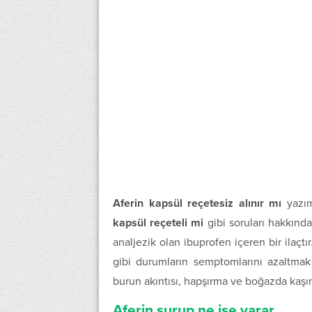
Aferin kapsül reçetesiz alınır mı
yazım
kapsül reçeteli mi
gibi soruları hakkında 
analjezik olan ibuprofen içeren bir ilaçtır.
gibi durumların semptomlarını azaltmak i
burun akıntısı, hapşırma ve boğazda kaşıntı
Aferin şurup ne işe yarar