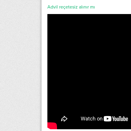
Advil reçetesiz alınır mı