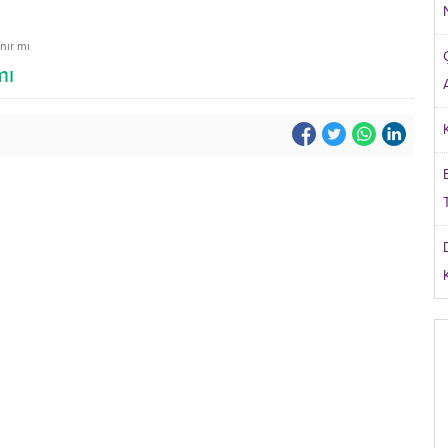
nır mı
mı