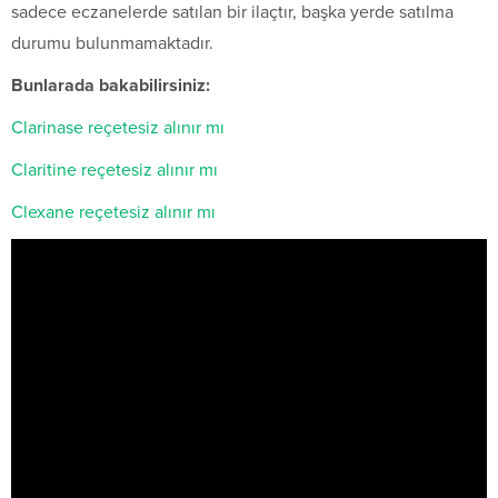
sadece eczanelerde satılan bir ilaçtır, başka yerde satılma
durumu bulunmamaktadır.
Bunlarada bakabilirsiniz:
Clarinase reçetesiz alınır mı
Claritine reçetesiz alınır mı
Clexane reçetesiz alınır mı