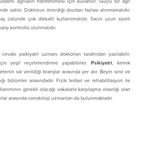
ddetli ağrıların hafifletilmesi için kullanılır. Güçlü bir ağrı
ünde satılır. Doktorun önerdiği dozdan fazlası alınmamalıdır.
ş üstünde çok dikkatli kullanılmalıdır. İlacın uzun süreli
arşı kontrollü olunmalıdır.
evabı psikiyatri uzmanı doktorları tarafından yazılabilir.
çin yeşil reçetelendirme yapabilirler.
Psikiyatri
, kemik
çetenin sık verildiği branşlar arasında yer alır. Beyin sinir ve
dığı bölümler arasındadır. Fizik tedavi ve rehabilitasyon ile
lanımının gerekli olacağı vakalarla karşılaşma olasılığı olan
rlar arasında romatoloji uzmanları da bulunmaktadır.