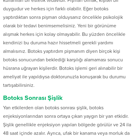
kullanılan bir estetik tedavidir. Pişman olmak, kişisel bir
duygudur ve herkes için farklı olabilir. Eğer botoks
yaptırdıktan sonra pişman olduysanız öncelikle psikolojik
olarak bir tedavi benimsemelisiniz. Yeni bir görünüme
alışmak herkes için kolay olmayabilir. Bu yüzden öncelikle
kendinizi bu duruma hazır hissetmeli gerekli yardımı
almalısınız. Botoks yaptırdım pişmanım diyen birçok kişi
botoks sonucundan beklediği karşılığı alamaması sonucu
hüsrana uğrayan kişilerdir. Botoks işlemi geri alınabilir bir
ameliyat ile yapıldıysa doktorunuzla konuşarak bu durumu
tartışabilirsiniz.
Botoks Sonrası Şişlik
Yan etkilerden olan botoks sonrası şişlik, botoks
enjeksiyonlarından sonra ortaya çıkan yaygın bir yan etkidir.
Şişlik genellikle enjeksiyon yapılan bölgede görülür ve 24 ila
48 saat içinde azalır. Ayrıca, ufak bir kanama veya morluk da