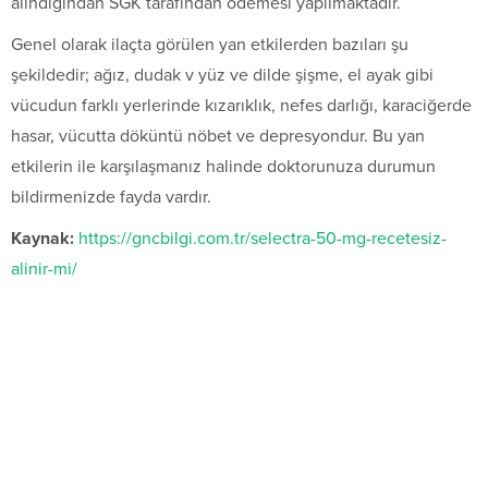
alındığından SGK tarafından ödemesi yapılmaktadır.
Genel olarak ilaçta görülen yan etkilerden bazıları şu
şekildedir; ağız, dudak v yüz ve dilde şişme, el ayak gibi
vücudun farklı yerlerinde kızarıklık, nefes darlığı, karaciğerde
hasar, vücutta döküntü nöbet ve depresyondur. Bu yan
etkilerin ile karşılaşmanız halinde doktorunuza durumun
bildirmenizde fayda vardır.
Kaynak:
https://gncbilgi.com.tr/selectra-50-mg-recetesiz-
alinir-mi/