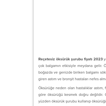
Reçetesiz öksürük şurubu fiyatı 2023
ya
çok balgamın etkisiyle meydana gelir. Ö
boğazda ve genizde biriken balgamı söktü
giren astım ve bronşit hastaları nefes alm
Öksürüğe neden olan hastalıklar astım, fa
göre öksürüğü kesmek doğru değildir. Ç
yüzden öksürük şurubu kullanıp öksürüğü