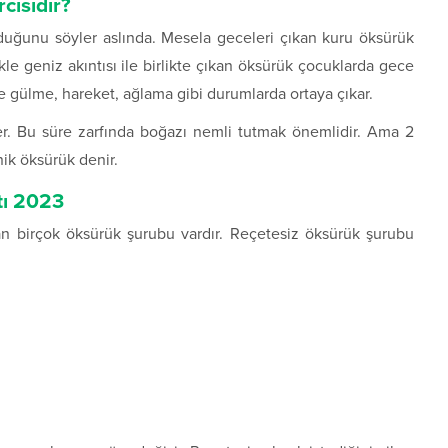
cisidir?
duğunu söyler aslında. Mesela geceleri çıkan kuru öksürük
le geniz akıntısı ile birlikte çıkan öksürük çocuklarda gece
se gülme, hareket, ağlama gibi durumlarda ortaya çıkar.
er. Bu süre zarfında boğazı nemli tutmak önemlidir. Ama 2
ik öksürük denir.
tı 2023
nan birçok öksürük şurubu vardır. Reçetesiz öksürük şurubu