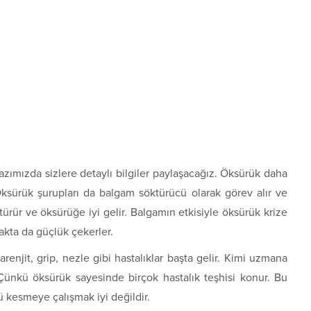
zımızda sizlere detaylı bilgiler paylaşacağız. Öksürük daha
ksürük şurupları da balgam söktürücü olarak görev alır ve
rür ve öksürüğe iyi gelir. Balgamın etkisiyle öksürük krize
akta da güçlük çekerler.
renjit, grip, nezle gibi hastalıklar başta gelir. Kimi uzmana
ünkü öksürük sayesinde birçok hastalık teşhisi konur. Bu
 kesmeye çalışmak iyi değildir.