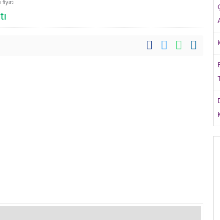
fiyatı
tı