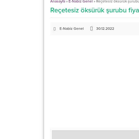
Anasayfa
»
E-Nabiz Genel
»
Reçetesiz öksürük şurubu 
Reçetesiz öksürük şurubu fiya
E-Nabiz Genel
30.12.2022