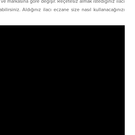
 ve markasına göre değişir. Reçetesiz almak istediğiniz ilacı
lirsiniz. Aldığınız ilacı eczane size nasıl kullanacağınızı