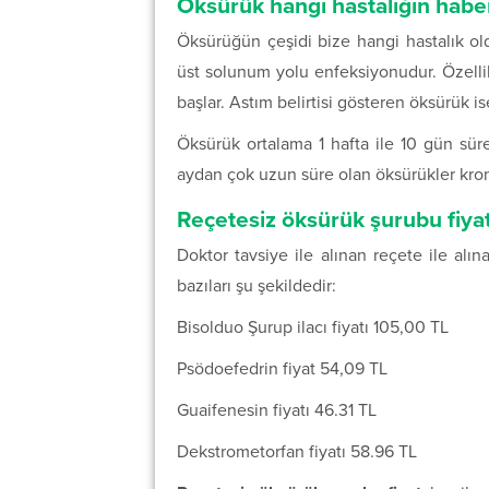
Öksürük hangi hastalığın haber
Öksürüğün çeşidi bize hangi hastalık ol
üst solunum yolu enfeksiyonudur. Özellik
başlar. Astım belirtisi gösteren öksürük i
Öksürük ortalama 1 hafta ile 10 gün sür
aydan çok uzun süre olan öksürükler kron
Reçetesiz öksürük şurubu fiya
Doktor tavsiye ile alınan reçete ile alı
bazıları şu şekildedir:
Bisolduo Şurup ilacı fiyatı 105,00 TL
Psödoefedrin fiyat 54,09 TL
Guaifenesin fiyatı 46.31 TL
Dekstrometorfan fiyatı 58.96 TL