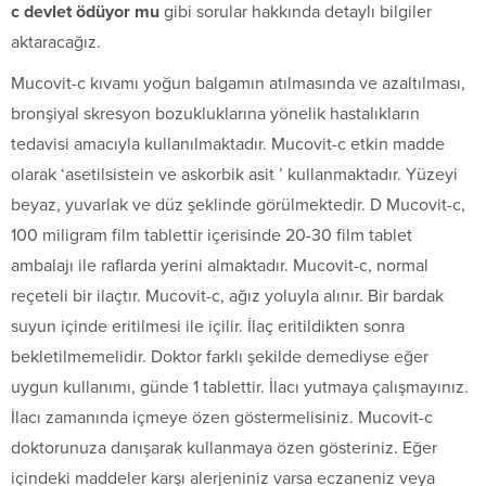
c devlet ödüyor mu
gibi sorular hakkında detaylı bilgiler
aktaracağız.
Mucovit-c kıvamı yoğun balgamın atılmasında ve azaltılması,
bronşiyal skresyon bozukluklarına yönelik hastalıkların
tedavisi amacıyla kullanılmaktadır. Mucovit-c etkin madde
olarak ‘asetilsistein ve askorbik asit ’ kullanmaktadır. Yüzeyi
beyaz, yuvarlak ve düz şeklinde görülmektedir. D Mucovit-c,
100 miligram film tablettir içerisinde 20-30 film tablet
ambalajı ile raflarda yerini almaktadır. Mucovit-c, normal
reçeteli bir ilaçtır. Mucovit-c, ağız yoluyla alınır. Bir bardak
suyun içinde eritilmesi ile içilir. İlaç eritildikten sonra
bekletilmemelidir. Doktor farklı şekilde demediyse eğer
uygun kullanımı, günde 1 tablettir. İlacı yutmaya çalışmayınız.
İlacı zamanında içmeye özen göstermelisiniz. Mucovit-c
doktorunuza danışarak kullanmaya özen gösteriniz. Eğer
içindeki maddeler karşı alerjeniniz varsa eczaneniz veya