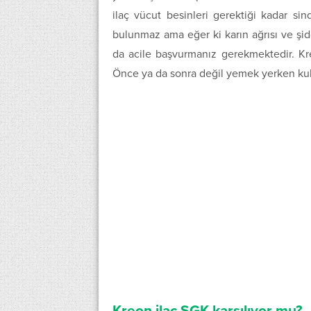
ilaç vücut besinleri gerektiği kadar sin
bulunmaz ama eğer ki karın ağrısı ve şid
da acile başvurmanız gerekmektedir. Kre
Önce ya da sonra değil yemek yerken kul
Kreon ilaç SGK karşılıyor mu?