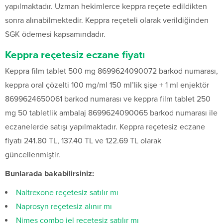
yapılmaktadır. Uzman hekimlerce keppra reçete edildikten
sonra alınabilmektedir. Keppra reçeteli olarak verildiğinden
SGK ödemesi kapsamındadır.
Keppra reçetesiz eczane fiyatı
Keppra film tablet 500 mg 8699624090072 barkod numarası,
keppra oral çözelti 100 mg/ml 150 ml’lik şişe + 1 ml enjektör
8699624650061 barkod numarası ve keppra film tablet 250
mg 50 tabletlik ambalaj 8699624090065 barkod numarası ile
eczanelerde satışı yapılmaktadır. Keppra reçetesiz eczane
fiyatı 241.80 TL, 137.40 TL ve 122.69 TL olarak
güncellenmiştir.
Bunlarada bakabilirsiniz:
Naltrexone reçetesiz satılır mı
Naprosyn reçetesiz alınır mı
Nimes combo jel reçetesiz satılır mı