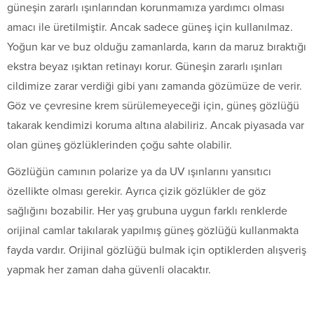
güneşin zararlı ışınlarından korunmamıza yardımcı olması
amacı ile üretilmiştir. Ancak sadece güneş için kullanılmaz.
Yoğun kar ve buz olduğu zamanlarda, karın da maruz bıraktığı
ekstra beyaz ışıktan retinayı korur. Güneşin zararlı ışınları
cildimize zarar verdiği gibi yanı zamanda gözümüze de verir.
Göz ve çevresine krem sürülemeyeceği için, güneş gözlüğü
takarak kendimizi koruma altına alabiliriz. Ancak piyasada var
olan güneş gözlüklerinden çoğu sahte olabilir.
Gözlüğün camının polarize ya da UV ışınlarını yansıtıcı
özellikte olması gerekir. Ayrıca çizik gözlükler de göz
sağlığını bozabilir. Her yaş grubuna uygun farklı renklerde
orijinal camlar takılarak yapılmış güneş gözlüğü kullanmakta
fayda vardır. Orijinal gözlüğü bulmak için optiklerden alışveriş
yapmak her zaman daha güvenli olacaktır.