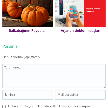
Balkabağının Faydaları
Arjantin doktor maaşları
Yorumlar
Henüz yorum yapılmamış.
Daha sonraki yorumlarımda kullanılması için adım, e-posta