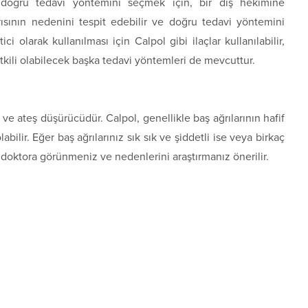
 doğru tedavi yöntemini seçmek için, bir diş hekimine
rısının nedenini tespit edebilir ve doğru tedavi yöntemini
tici olarak kullanılması için Calpol gibi ilaçlar kullanılabilir,
tkili olabilecek başka tedavi yöntemleri de mevcuttur.
 ve ateş düşürücüdür. Calpol, genellikle baş ağrılarının hafif
abilir. Eğer baş ağrılarınız sık sık ve şiddetli ise veya birkaç
oktora görünmeniz ve nedenlerini araştırmanız önerilir.