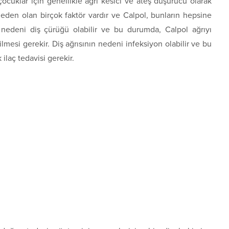
, çocuklar için genellikle ağrı kesici ve ateş düşürücü olarak
a neden olan birçok faktör vardır ve Calpol, bunların hepsine
n nedeni diş çürüğü olabilir ve bu durumda, Calpol ağrıyı
edilmesi gerekir. Diş ağrısının nedeni infeksiyon olabilir ve bu
 ilaç tedavisi gerekir.