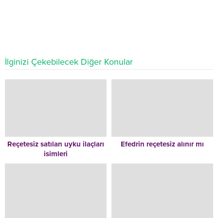
İlginizi Çekebilecek Diğer Konular
Reçetesiz satılan uyku ilaçları
Efedrin reçetesiz alınır mı
isimleri