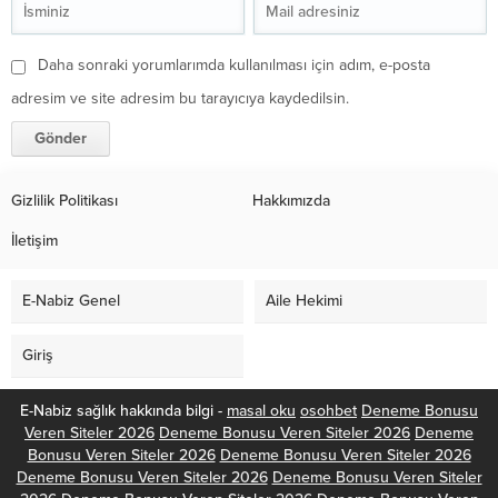
Daha sonraki yorumlarımda kullanılması için adım, e-posta
adresim ve site adresim bu tarayıcıya kaydedilsin.
Gizlilik Politikası
Hakkımızda
İletişim
E-Nabiz Genel
Aile Hekimi
Giriş
E-Nabiz sağlık hakkında bilgi -
masal oku
osohbet
Deneme Bonusu
Veren Siteler 2026
Deneme Bonusu Veren Siteler 2026
Deneme
Bonusu Veren Siteler 2026
Deneme Bonusu Veren Siteler 2026
Deneme Bonusu Veren Siteler 2026
Deneme Bonusu Veren Siteler