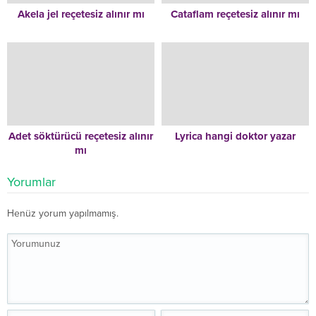
Akela jel reçetesiz alınır mı
Cataflam reçetesiz alınır mı
Adet söktürücü reçetesiz alınır
Lyrica hangi doktor yazar
mı
Yorumlar
Henüz yorum yapılmamış.