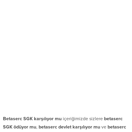
Betaserc SGK karşılıyor mu
içeriğimizde sizlere
betaserc
SGK ödüyor mu
,
betaserc devlet karşılıyor mu
ve
betaserc