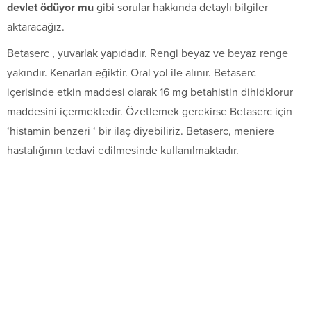
devlet ödüyor mu
gibi sorular hakkında detaylı bilgiler
aktaracağız.
Betaserc , yuvarlak yapıdadır. Rengi beyaz ve beyaz renge
yakındır. Kenarları eğiktir. Oral yol ile alınır. Betaserc
içerisinde etkin maddesi olarak 16 mg betahistin dihidklorur
maddesini içermektedir. Özetlemek gerekirse Betaserc için
‘histamin benzeri ‘ bir ilaç diyebiliriz. Betaserc, meniere
hastalığının tedavi edilmesinde kullanılmaktadır.